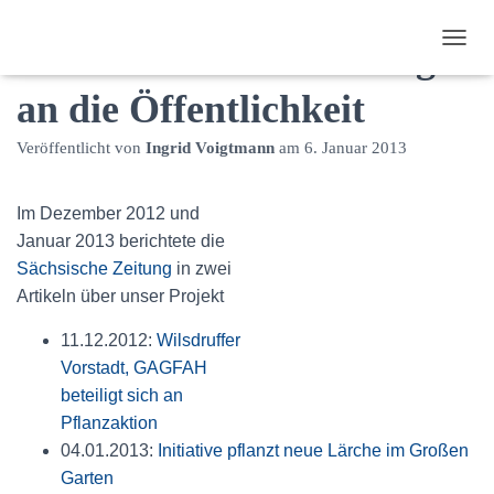
TreeDD Presse: Der Weg
N
A
an die Öffentlichkeit
V
I
G
Veröffentlicht von
Ingrid Voigtmann
am
6. Januar 2013
A
T
I
Im Dezember 2012 und
O
Januar 2013 berichtete die
N
U
Sächsische Zeitung
in zwei
M
Artikeln über unser Projekt
S
C
11.12.2012:
Wilsdruffer
H
Vorstadt, GAGFAH
A
L
beteiligt sich an
T
Pflanzaktion
E
04.01.2013:
Initiative pflanzt neue Lärche im Großen
N
Garten