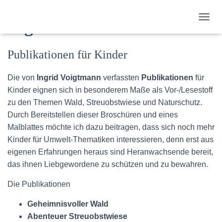
Eigene Publikationen
N
A
V
Publikationen für Kinder
I
G
A
Die von
Ingrid Voigtmann
verfassten
Publikationen
für
T
Kinder eignen sich in besonderem Maße als Vor-/Lesestoff
I
O
zu den Themen Wald, Streuobstwiese und Naturschutz.
N
Durch Bereitstellen dieser Broschüren und eines
U
Malblattes möchte ich dazu beitragen, dass sich noch mehr
M
S
Kinder für Umwelt-Thematiken interessieren, denn erst aus
C
eigenen Erfahrungen heraus sind Heranwachsende bereit,
H
das ihnen Liebgewordene zu schützen und zu bewahren.
A
L
Die Publikationen
T
E
Geheimnisvoller Wald
N
Abenteuer Streuobstwiese