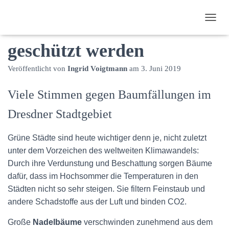
Bäume müssen besser
N
A
geschützt werden
V
I
G
Veröffentlicht von
Ingrid Voigtmann
am
3. Juni 2019
A
T
Viele Stimmen gegen Baumfällungen im
I
O
Dresdner Stadtgebiet
N
U
M
Grüne Städte sind heute wichtiger denn je, nicht zuletzt
S
unter dem Vorzeichen des weltweiten Klimawandels:
C
H
Durch ihre Verdunstung und Beschattung sorgen Bäume
A
dafür, dass im Hochsommer die Temperaturen in den
L
Städten nicht so sehr steigen. Sie filtern Feinstaub und
T
E
andere Schadstoffe aus der Luft und binden CO2.
N
Große
Nadelbäume
verschwinden zunehmend aus dem