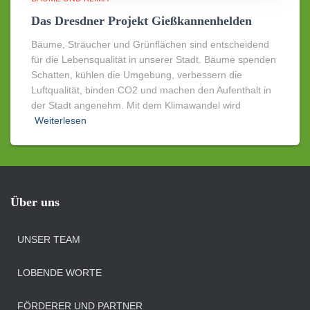
Das Dresdner Projekt Gießkannenhelden
Bäume, Sträucher und Grünflächen sind entscheidend
für die Lebensqualität in unserer Stadt. Bäume spenden
Schatten, kühlen die Umgebung, verbessern die
Luftqualität, binden CO2 und machen den Aufenthalt in
der Stadt angenehm. Mit dem Klimawandel wird
Weiterlesen
Über uns
UNSER TEAM
LOBENDE WORTE
FÖRDERER UND PARTNER