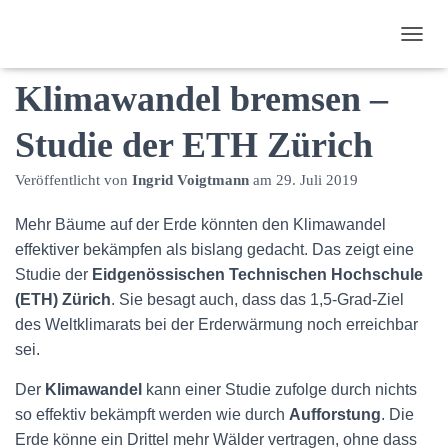
Bäume können
N
A
Klimawandel bremsen –
V
I
G
Studie der ETH Zürich
A
T
Veröffentlicht von
Ingrid Voigtmann
am
29. Juli 2019
I
O
N
Mehr Bäume auf der Erde könnten den Klimawandel
U
effektiver bekämpfen als bislang gedacht. Das zeigt eine
M
Studie der
Eidgenössischen Technischen Hochschule
S
C
(ETH) Zürich
. Sie besagt auch, dass das 1,5-Grad-Ziel
H
des Weltklimarats bei der Erderwärmung noch erreichbar
A
sei.
L
T
Der
Klimawandel
kann einer Studie zufolge durch nichts
E
N
so effektiv bekämpft werden wie durch
Aufforstung
. Die
Erde könne ein Drittel mehr Wälder vertragen, ohne dass