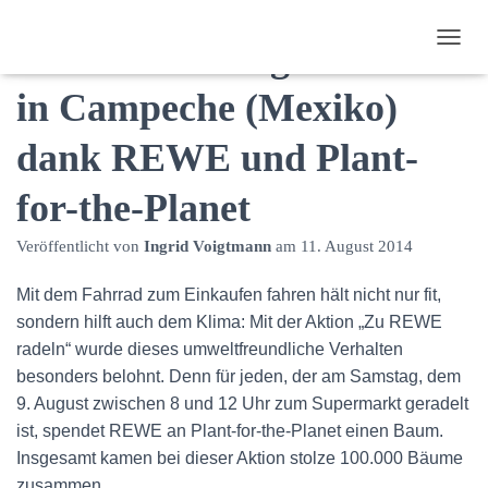
Unsere 5 Mahagonibäume
N
A
in Campeche (Mexiko)
V
I
G
dank REWE und Plant-
A
T
for-the-Planet
I
O
N
Veröffentlicht von
Ingrid Voigtmann
am
11. August 2014
U
M
Mit dem Fahrrad zum Einkaufen fahren hält nicht nur fit,
S
sondern hilft auch dem Klima: Mit der Aktion „Zu REWE
C
H
radeln“ wurde dieses umweltfreundliche Verhalten
A
besonders belohnt. Denn für jeden, der am Samstag, dem
L
9. August zwischen 8 und 12 Uhr zum Supermarkt geradelt
T
E
ist, spendet REWE an Plant-for-the-Planet einen Baum.
N
Insgesamt kamen bei dieser Aktion stolze 100.000 Bäume
zusammen.