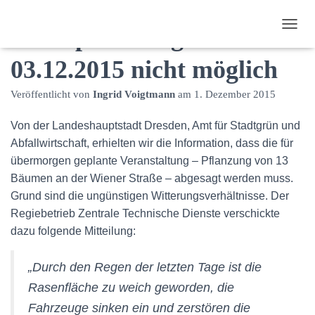
Baumpflanzung zum
N
A
03.12.2015 nicht möglich
V
I
G
Veröffentlicht von
Ingrid Voigtmann
am
1. Dezember 2015
A
T
Von der Landeshauptstadt Dresden, Amt für Stadtgrün und
I
O
Abfallwirtschaft, erhielten wir die Information, dass die für
N
übermorgen geplante Veranstaltung – Pflanzung von 13
U
Bäumen an der Wiener Straße – abgesagt werden muss.
M
Grund sind die ungünstigen Witterungsverhältnisse. Der
S
C
Regiebetrieb Zentrale Technische Dienste verschickte
H
dazu folgende Mitteilung:
A
L
T
„Durch den Regen der letzten Tage ist die
E
Rasenfläche zu weich geworden, die
N
Fahrzeuge sinken ein und zerstören die