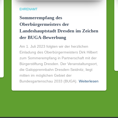
EHRENAMT
Sommerempfang des
Oberbürgermeisters der
Landeshauptstadt Dresden im Zeichen
der BUGA-Bewerbung
Am 1. Juli 2023 folgten wir der herzlichen
Einladung des Oberbürgermeisters Dirk Hilbert
zum Sommerempfang in Partnerschaft mit der
Bürgerstiftung Dresden. Der Veranstaltungsort,
die Galopprennbahn Dresden-Seidnitz, liegt
mitten im möglichen Gebiet der
Bundesgartenschau 2033 (BUGA).
Weiterlesen