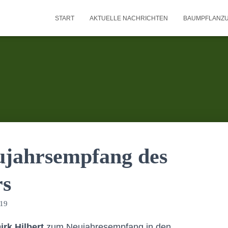
START
AKTUELLE NACHRICHTEN
BAUMPFLANZ
ujahrsempfang des
rs
019
rk Hilbert
zum Neujahresempfang in den