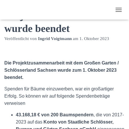
Projektzusammenarbeit
N
A
wurde beendet
V
I
G
Veröffentlicht von
Ingrid Voigtmann
am
1. Oktober 2023
A
T
I
O
Die Projektzusammenarbeit mit dem Großen Garten /
N
U
Schlösserland Sachsen wurde zum 1. Oktober 2023
M
beendet.
S
C
Spenden für Bäume einzuwerben, war ein großartiger
H
Erfolg. So können wir auf folgende Spendenbeträge
A
L
verweisen
T
E
43.168,18 € von 200 Baumspendern
, die von 2017-
N
2023 auf das
Konto von Staatliche Schlösser,