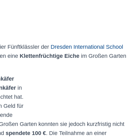
er Fünftklässler der
Dresden International School
en eine
Klettenfrüchtige Eiche
im Großen Garten
käfer
nkäfer
in
htet hat.
 Geld für
pende
roßen Garten konnten sie jedoch kurzfristig nicht
nd
spendete 100 €
. Die Teilnahme an einer