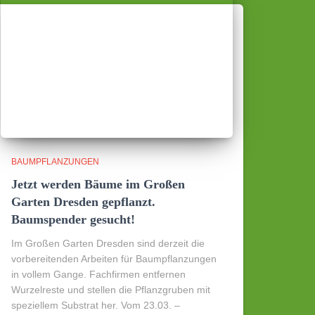
BAUMPFLANZUNGEN
Jetzt werden Bäume im Großen
Garten Dresden gepflanzt.
Baumspender gesucht!
Im Großen Garten Dresden sind derzeit die
vorbereitenden Arbeiten für Baumpflanzungen
in vollem Gange. Fachfirmen entfernen
Wurzelreste und stellen die Pflanzgruben mit
speziellem Substrat her. Vom 23.03. –