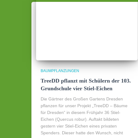
BAUMPFLANZUNGEN
TreeDD pflanzt mit Schülern der 103.
Grundschule vier Stiel-Eichen
Die Gärtner des Großen Gartens Dresden
pflanzen für unser Projekt „TreeDD – Bäume
für Dresden“ in diesem Frühjahr 36 Stiel-
Eichen (Quercus robur). Auftakt bildeten
gestern vier Stiel-Eichen eines privaten
Spenders. Dieser hatte den Wunsch, nicht