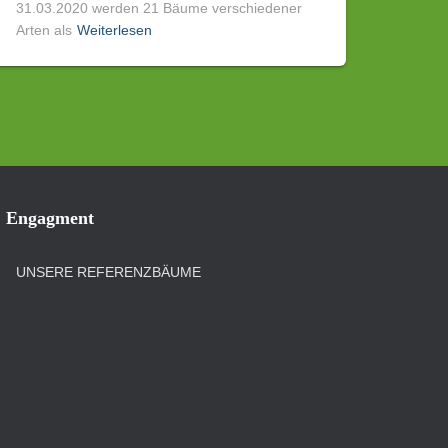
31.03.2020 werden 21 Bäume verschiedener
Arten als
Weiterlesen
Engagment
UNSERE REFERENZBÄUME