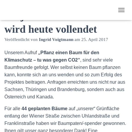
Projekt Wiener Straße
N
A
wird heute vollendet
V
I
G
Veröffentlicht von
Ingrid Voigtmann
am
25. April 2017
A
T
Unserem Aufruf
„Pflanz einen Baum für den
I
O
Klimaschutz – tu was gegen CO2“
, sind sehr viele
N
Baumfreunde gefolgt. Wer selbst keinen Baum pflanzen
U
kann, konnte sich an uns wenden und so zum Erfolg des
M
Projektes beitragen. Anfragen erreichten uns nicht nur aus
S
C
Sachsen, Thüringen und Brandenburg, sondern auch aus
H
Österreich und Kanada.
A
L
Für alle
44 geplanten Bäume
auf „unserer“ Grünfläche
T
E
entlang der Wiener Straße zwischen Uhlandstraße und
N
Franklinstraße haben wir Baumpaten/-spender gewonnen.
Ihnen gilt unser ganz besonderer Dank! Eine