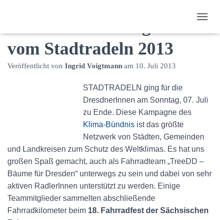
Team TreeDD: Ergebnisse
N
A
vom Stadtradeln 2013
V
I
G
Veröffentlicht von
Ingrid Voigtmann
am
10. Juli 2013
A
T
STADTRADELN ging für die
I
O
DresdnerInnen am Sonntag, 07. Juli
N
zu Ende. Diese Kampagne des
U
Klima-Bündnis
ist das größte
M
Netzwerk von Städten, Gemeinden
S
C
und Landkreisen zum Schutz des Weltklimas. Es hat uns
H
großen Spaß gemacht, auch als Fahrradteam „TreeDD –
A
Bäume für Dresden“ unterwegs zu sein und dabei von sehr
L
T
aktiven RadlerInnen unterstützt zu werden. Einige
E
Teammitglieder sammelten abschließende
N
Fahrradkilometer
beim
18. Fahrradfest der Sächsischen