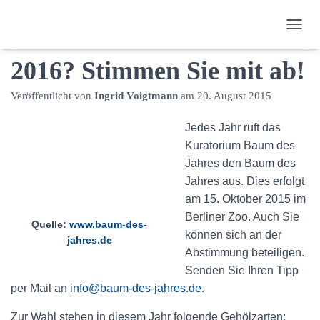
Wer wird Baum des Jahres
N
A
2016? Stimmen Sie mit ab!
V
I
G
Veröffentlicht von
Ingrid Voigtmann
am
20. August 2015
A
T
Jedes Jahr ruft das
I
O
Kuratorium Baum des
N
Jahres den Baum des
U
Jahres aus. Dies erfolgt
M
am 15. Oktober 2015 im
S
C
Berliner Zoo. Auch Sie
Quelle:
www.baum-des-
H
können sich an der
A
jahres.de
Abstimmung beteiligen.
L
T
Senden Sie Ihren Tipp
E
per Mail an
info@baum-des-jahres.de
.
N
Zur Wahl stehen in diesem Jahr folgende Gehölzarten: