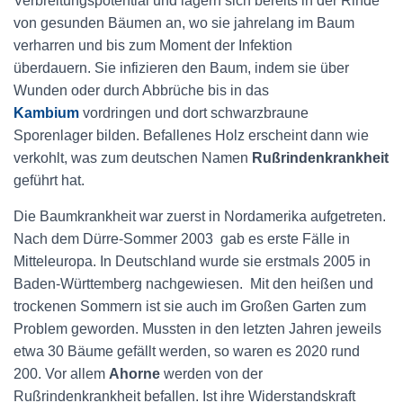
Verbreitungspotential und lagern sich bereits in der Rinde
von gesunden Bäumen an, wo sie jahrelang im Baum
verharren und bis zum Moment der Infektion
überdauern. Sie infizieren den Baum, indem sie über
Wunden oder durch Abbrüche bis in das
Kambium
vordringen und dort schwarzbraune
Sporenlager bilden. Befallenes Holz erscheint dann wie
verkohlt, was zum deutschen Namen
Rußrindenkrankheit
geführt hat.
Die Baum
krankheit
war zuerst in
Nordamerika
aufgetreten.
Nach dem Dürre-Sommer 2003 gab es erste Fälle in
Mitteleuropa. In
Deutschland
wurde sie erstmals 2005 in
Baden-Württemberg
nachgewiesen. Mit den heißen und
trockenen Sommern ist sie auch im Großen Garten zum
Problem geworden. Mussten in den letzten Jahren jeweils
etwa 30 Bäume gefällt werden, so waren es 2020 rund
200. Vor allem
Ahorne
werden von der
Rußrindenkrankheit befallen. Ist ihre Widerstandskraft