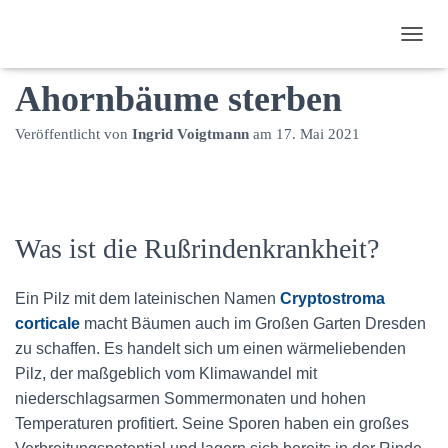
Rußrindenkrankheit lässt
N
A
Ahornbäume sterben
V
I
G
Veröffentlicht von
Ingrid Voigtmann
am
17. Mai 2021
A
T
I
O
N
U
Was ist die Rußrindenkrankheit?
M
S
C
Ein Pilz mit dem lateinischen Namen
Cryptostroma
H
corticale
macht Bäumen auch im Großen Garten Dresden
A
zu schaffen. Es handelt sich um einen wärmeliebenden
L
Pilz, der maßgeblich vom Klimawandel mit
T
E
niederschlagsarmen Sommermonaten und hohen
N
Temperaturen profitiert. Seine Sporen haben ein großes