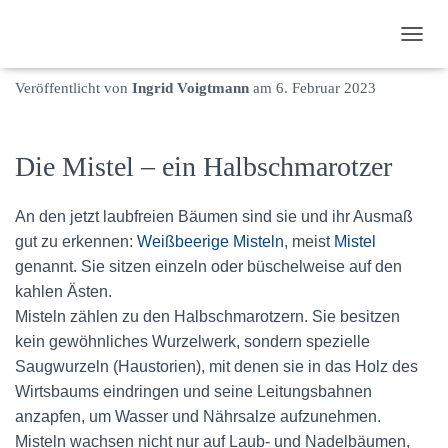
Misteln an Bäumen
N
A
Veröffentlicht von
Ingrid Voigtmann
am
6. Februar 2023
V
I
G
A
Die Mistel – ein Halbschmarotzer
T
I
O
An den jetzt laubfreien Bäumen sind sie und ihr Ausmaß
N
U
gut zu erkennen:
Weißbeerige Misteln
, meist
Mistel
M
genannt. Sie sitzen einzeln oder büschelweise auf den
S
kahlen Ästen.
C
Misteln zählen zu den Halbschmarotzern. Sie besitzen
H
A
kein gewöhnliches Wurzelwerk, sondern spezielle
L
Saugwurzeln (Haustorien), mit denen sie in das Holz des
T
Wirtsbaums eindringen und seine Leitungsbahnen
E
N
anzapfen, um Wasser und Nährsalze aufzunehmen.
Misteln wachsen nicht nur auf Laub- und Nadelbäumen,