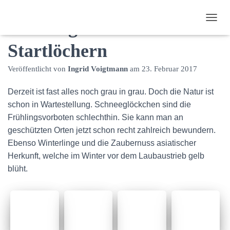
Frühlingsboten in den
N
A
Startlöchern
V
I
G
Veröffentlicht von
Ingrid Voigtmann
am
23. Februar 2017
A
T
Derzeit ist fast alles noch grau in grau. Doch die Natur ist
I
O
schon in Wartestellung. Schneeglöckchen sind die
N
Frühlingsvorboten schlechthin. Sie kann man an
U
geschützten Orten jetzt schon recht zahlreich bewundern.
M
Ebenso Winterlinge und die Zaubernuss asiatischer
S
C
Herkunft, welche im Winter vor dem Laubaustrieb gelb
H
blüht.
A
L
T
E
N